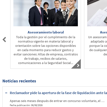
Asesoramiento laboral
Ase
e
Toda la gestión por el cumplimiento de la
Un asesorami
normativa vigente en materia laboral y
adaptado a 
orientación sobre las opciones disponibles
porque la co
en cada momento para reducir gastos y
de cualquie
s
evitar sanciones: Altas de empresa, contratos
de
de trabajo, recibos de salarios,
comunicaciones a la Seguridad Social...
Notícias recientes
Reclamador pide la apertura de la fase de liquidación ante la aparente imposibilidad de alcanzar un acuerdo con sus acreedo
Apenas seis meses después de entrar en concurso voluntario, el despacho especializado en reclamaciones en defensa de los consumidores frente a grandes empresas y administraciones ha solicitado este trámite al magistrado de la plaza número 9 de la sección de lo mercantil del Tribunal de Instancia de Madrid. La crítica situación financiera de Reclamador está relacionada con el parón del tráfico aéreo durante el Covid-19, que ha penalizado el flujo de entrada de nuevos casos. A esta situación se une la lentitud del sistema judicial español. Dado que su modelo de negocio se basa en el cobro de una comisión al finalizar con éxito la reclamación, los tiempos de espera en los juzgados castigan la capacidad de la empresa para monetizar su cartera de casos activos.
Fecha publicación: 06/08/2026