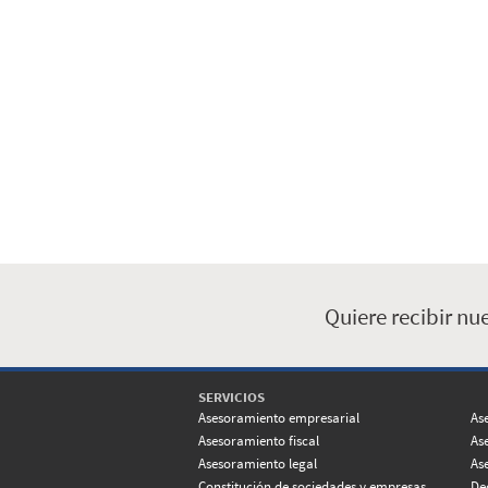
Quiere recibir nu
SERVICIOS
Asesoramiento empresarial
As
Asesoramiento fiscal
As
Asesoramiento legal
As
Constitución de sociedades y empresas
De