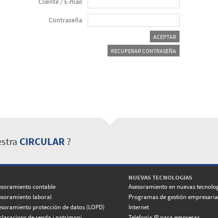
Cliente / E-mail
Contraseña
ACEPTAR
RECUPERAR CONTRASEÑA
estra
CIRCULAR
?
NUEVAS TECNOLOGIAS
esoramiento contable
Asesoramiento en nuevas tecnolo
esoramiento laboral
Programas de gestión empresaria
esoramiento protección de datos (LOPD)
Internet
claracions de renda i patrimoni
Telefonía IP para empresas